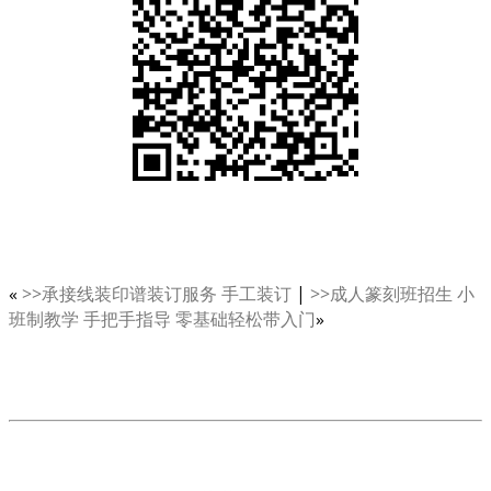
«
>>承接线装印谱装订服务 手工装订
|
>>成人篆刻班招生 小
班制教学 手把手指导 零基础轻松带入门
»