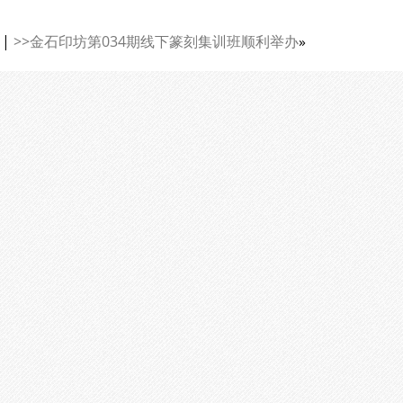
|
>>金石印坊第034期线下篆刻集训班顺利举办
»