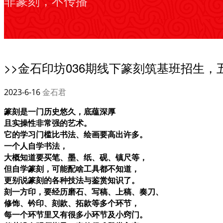
非篆刻，不传播
>>金石印坊036期线下篆刻筑基班招生
2023-6-16
金石君
篆刻是一门历史悠久，底蕴深厚
且实操性非常强的艺术。
它的学习门槛比书法、绘画要高出许多。
一个人自学书法，
大概知道要买笔、墨、纸、砚、镇尺等，
但自学篆刻，可能配啥工具都不知道，
更别说篆刻的各种技法与鉴赏知识了。
刻一方印，要经历磨石、写稿、上稿、奏刀、
修饰、钤印、刻款、拓款等多个环节，
每一个环节里又有很多小环节及小窍门。