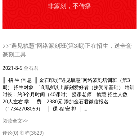
非篆刻，不传播
>>“遇见毓慧”网络篆刻班(第3期)正在招生，送全套
篆刻工具
2021-8-5
金石君
║ 招 生 信 息 ║ 金石印坊“遇见毓慧”网络篆刻培训班（第3
期） 招生对象：18周岁以上篆刻爱好者（接受零基础） 培训
时长：约3个月时间（40课时） 授课老师：毓慧 招生人数：
20人左右 学 费：2380元 添加金石君微信报名
（17342708059） ║ 课 程 安 排 ║ ...
阅读全文>>
评论(0)
浏览(3629)