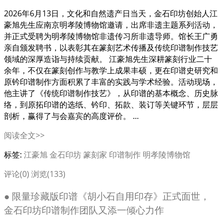
2026年6月13日，文化和自然遗产日当天，金石印坊创始人江
豪旭先生应南京明孝陵博物馆邀请，出席非遗主题系列活动，
并正式受聘为明孝陵博物馆非遗传习所非遗导师。馆长王广勇
亲自颁发聘书，以表彰其在篆刻艺术传播及传统印谱制作技艺
领域的深厚造诣与持续贡献。 江豪旭先生深耕篆刻行业二十
余年，不仅在篆刻创作与教学上成果丰硕，更在印谱史研究和
原钤印谱制作方面积累了丰富的实践与学术经验。活动现场，
他主讲了《传统印谱制作技艺》，从印谱的基本概念、历史脉
络，到原拓印谱的选纸、钤印、拓款、装订等关键环节，层层
剖析，赢得了与会嘉宾的高度评价。 ...
阅读全文>>
标签:
江豪旭
金石印坊
篆刻家
印谱制作
明孝陵博物馆
评论(0)
浏览(133)
● 限量珍藏版印谱《胡小石自用印存》正式面世，
金石印坊印谱制作团队又添一倾心力作