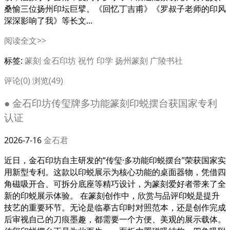
桑愉三位扬州印坛巨擘。《回忆丁吉甫》《罗叔子老师的印风
深深影响了我》等长文...
阅读全文>>
标签:
篆刻
金石印坊
祝竹
印学
扬州篆刻
广陵书社
评论(0)
浏览(49)
● 金石印坊传玺牌多功能篆刻印蜕摆台获国家专利
认证
2026-7-16
金石君
近日，金石印坊自主研发的“传玺·多功能印蜕摆台”荣获国家实
用新型专利。这款以印蜕展示为核心功能的桌面器物，凭借四
角磁吸开合、可拆分底座等精巧设计，为篆刻爱好者带来了全
新的印蜕展示体验。 在篆刻创作中，欣赏与品评印蜕是提升
技艺的重要环节。无论是临摹古印时对照范本，还是创作完成
后审视自己的刀痕墨趣，都需要一个方便、美观的展示载体。