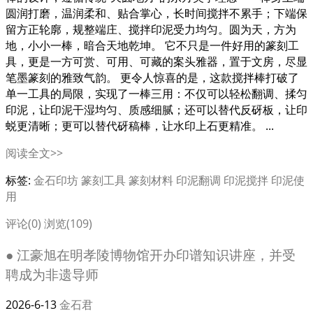
圆润打磨，温润柔和、贴合掌心，长时间搅拌不累手；下端保
留方正轮廓，规整端庄、搅拌印泥受力均匀。圆为天，方为
地，小小一棒，暗合天地乾坤。 它不只是一件好用的篆刻工
具，更是一方可赏、可用、可藏的案头雅器，置于文房，尽显
笔墨篆刻的雅致气韵。 更令人惊喜的是，这款搅拌棒打破了
单一工具的局限，实现了一棒三用：不仅可以轻松翻调、揉匀
印泥，让印泥干湿均匀、质感细腻；还可以替代反砑板，让印
蜕更清晰；更可以替代砑稿棒，让水印上石更精准。 ...
阅读全文>>
标签:
金石印坊
篆刻工具
篆刻材料
印泥翻调
印泥搅拌
印泥使
用
评论(0)
浏览(109)
● 江豪旭在明孝陵博物馆开办印谱知识讲座，并受
聘成为非遗导师
2026-6-13
金石君