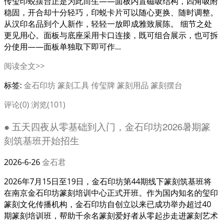
传玺印蜕摆台正是为此而生——面板内置磁吸结构，四角吸附
稳固，开合却十分轻巧，印蜕卡片可以随心更换、随时调整。
从汉印名品到个人新作，轻轻一放即成雅致展陈。 细节之处
更见用心。面板与底座采用卡口连接，既可组合展示，也可拆
分使用——面板单独取下即可作...
阅读全文>>
标签:
金石印坊
篆刻工具
传玺牌
篆刻用品
篆刻摆台
评论(0)
浏览(101)
● 五天四夜从零基础到入门，金石印坊2026暑期篆
刻筑基班开始招生
2026-6-26
金石君
2026年7月15日至19日，金石印坊第44期线下篆刻筑基班将
在南京金石印坊篆刻培训中心正式开班。作为国内知名的玺印
篆刻文化传播机构，金石印坊自创立以来已成功举办超过40
期篆刻培训班，帮助千余名篆刻爱好者从零起步走进篆刻艺术