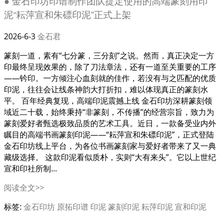
● 金石印坊印谱制作团队提定使用的高端篆刻用印
泥“耘萍宣和朱磦印泥”正式上架
2026-6-3
金石君
篆刻一道，素有“七分篆，三分刻”之说。然而，真正决定一方
印最终呈现效果的，除了刀法章法，还有一道至关重要的工序
——钤印。一方倾注心血刻就的佳作，若没有与之匹配的优质
印泥，往往会让线条神韵大打折扣，难以体现真正的篆刻水
平。 百年经典复现，高端印泥震撼上线 金石印坊深耕篆刻领
域近二十载，始终秉持“非篆刻，不传播”的经营宗旨，致力为
篆刻爱好者甄选极致品质的艺术工具。近日，一款备受业内外
瞩目的高端书画篆刻印泥——“耘萍宣和朱磦印泥”，正式登陆
金石印坊线上平台，为各位书画篆刻家与爱好者带来了又一典
藏级选择。 这款印泥看似质朴，实则“大有来头”。它以上世纪
宣和印社所制...
阅读全文>>
标签:
金石印坊
原拓印谱
印泥
篆刻印泥
耘萍印泥
宣和印泥