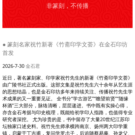
非篆刻，不传播
● 篆刻名家祝竹新著《竹斋印学文荟》在金石印坊
首发
2026-7-30
金石君
近日，著名篆刻家、印学家祝竹先生的新著《竹斋印学文荟》
由广陵书社正式出版。这部文集是祝竹先生六十余年从艺生涯
的思想结晶，也是金石印坊多年来持续关注、传播祝竹先生学
术成果的又一重要见证。 全书分“学古游艺”“瞻望前贤”“随缘
杯酒”三大部分，脉络清晰，层层递进。书中既有实操心得，
亦含金石考据与印史梳理，既能给初学印人指路，也值得专业
研究者深挖。 尤为珍贵的是，书中留存了大量20世纪江苏印
坛独家口述史料。祝竹先生师承横跨南京、扬州两大印学重
镇，启蒙于丁吉甫，复问学罗尗子，后追随蔡易庵、孙龙父、