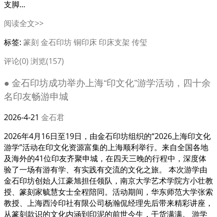
支脚...
阅读全文>>
标签:
篆刻
金石印坊
铜印床
印床支架
传玺
评论(0)
浏览(157)
● 金石印坊成功举办上海“印文化”游学活动，四十余
名印友畅游申城
2026-4-21
金石君
2026年4月16日至19日，由金石印坊组织的“2026上海印文化
游学”活动在印文化资源富集的上海顺利举行。来自全国各地
及海外的41位印友齐聚申城，在四天三晚的行程中，深度体
验了一场有游有学、有实践有交流的文化之旅。 本次游学由
金石印坊创始人江豪旭担任领队，南京大学艺术学院方小壮教
授、篆刻家毓慧女士全程陪同。活动期间，华东师范大学张索
教授、上海西泠印社有限公司杨瀚侃经理先后带来精彩讲座，
从篆刻款识的文化内涵到印泥的前世今生，干货满满。 游学