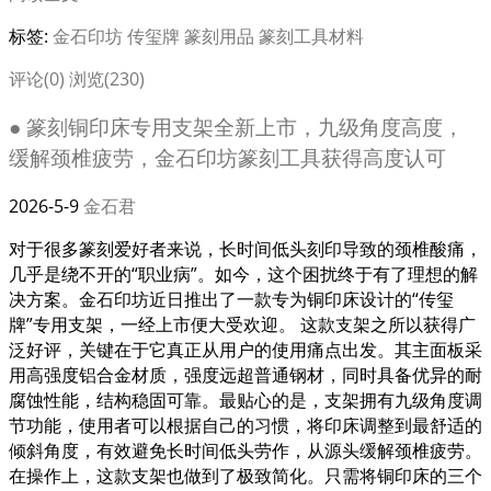
标签:
金石印坊
传玺牌
篆刻用品
篆刻工具材料
评论(0)
浏览(230)
● 篆刻铜印床专用支架全新上市，九级角度高度，
缓解颈椎疲劳，金石印坊篆刻工具获得高度认可
2026-5-9
金石君
对于很多篆刻爱好者来说，长时间低头刻印导致的颈椎酸痛，
几乎是绕不开的“职业病”。如今，这个困扰终于有了理想的解
决方案。金石印坊近日推出了一款专为铜印床设计的“传玺
牌”专用支架，一经上市便大受欢迎。 这款支架之所以获得广
泛好评，关键在于它真正从用户的使用痛点出发。其主面板采
用高强度铝合金材质，强度远超普通钢材，同时具备优异的耐
腐蚀性能，结构稳固可靠。最贴心的是，支架拥有九级角度调
节功能，使用者可以根据自己的习惯，将印床调整到最舒适的
倾斜角度，有效避免长时间低头劳作，从源头缓解颈椎疲劳。
在操作上，这款支架也做到了极致简化。只需将铜印床的三个