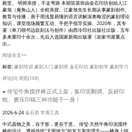
殿堂。 明师亲授，不走弯路 本期筑基班由金石印坊创始人江
豪旭（庵角山人）全程亲授。江豪旭先生长期从事篆刻创作、
教育与传播，善于用浅显易懂的语言讲解深奥晦涩的篆刻理论
知识，课堂现场频繁互动、手把手指导实操。2020年，其专
著《单刀楷书边款刻法与创作》由西泠印社出版社出版，五年
多来重印十余次，先后入选国家新闻出版署《农家书屋重点
出...
阅读全文>>
标签:
篆刻培训
篆刻入门
篆刻班
金石印坊
篆刻初学
篆刻学习
评论(0)
浏览(168)
● 传玺牛角搅拌棒正式上架，集印泥翻调、反砑印
蜕、磨压印稿三种功能于一身！
2026-6-24
金石君
常用工具
中式器物之美，在于形，更在于意。 传玺·天然牛角印泥搅拌
棒的设计，遵循传统“天圆地方”的东方美学理念——棒身上端