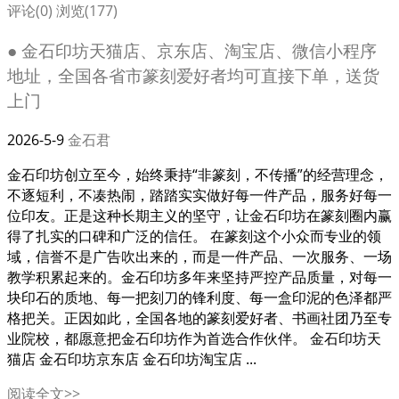
评论(0)
浏览(177)
● 金石印坊天猫店、京东店、淘宝店、微信小程序
地址，全国各省市篆刻爱好者均可直接下单，送货
上门
2026-5-9
金石君
金石印坊创立至今，始终秉持“非篆刻，不传播”的经营理念，
不逐短利，不凑热闹，踏踏实实做好每一件产品，服务好每一
位印友。正是这种长期主义的坚守，让金石印坊在篆刻圈内赢
得了扎实的口碑和广泛的信任。 在篆刻这个小众而专业的领
域，信誉不是广告吹出来的，而是一件产品、一次服务、一场
教学积累起来的。金石印坊多年来坚持严控产品质量，对每一
块印石的质地、每一把刻刀的锋利度、每一盒印泥的色泽都严
格把关。正因如此，全国各地的篆刻爱好者、书画社团乃至专
业院校，都愿意把金石印坊作为首选合作伙伴。 金石印坊天
猫店 金石印坊京东店 金石印坊淘宝店 ...
阅读全文>>