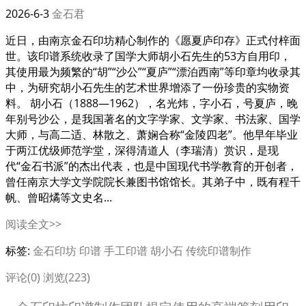
2026-6-3
金石君
近日，由南京金石印坊精心制作的《愿夏庐印存》正式付梓面
世。该印谱系统收录了国学大师胡小石先生的53方自用印，
其使用最为频繁的“胡”“沙公”“夏庐”“漂泊西南”等印章均收录其
中，为研究胡小石先生的艺术世界增添了一份珍贵的实物资
料。 胡小石（1888—1962），名光炜，字小石，号夏庐，晚
年别号沙公，是我国著名的文字学家、文学家、书法家、国学
大师，与高二适、林散之、萧娴合称“金陵四老”。他早年毕业
于两江优级师范学堂，深得清道人（李瑞清）赏识，是现
代“金石书派”的杰出代表，也是中国现代书学教育的开创者，
曾任南京大学文学院院长兼图书馆馆长。其弟子中，既有程千
帆、曾昭燏等文史名...
阅读全文>>
标签:
金石印坊
印谱
手工印谱
胡小石
传统印谱制作
评论(0)
浏览(223)