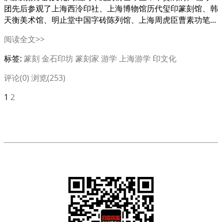
团先后参观了上海西泠印社、上海博物馆历代玺印篆刻馆、韩
天衡美术馆、明止堂中国字砖陈列馆、上海周虎臣曹素功笔...
阅读全文>>
标签:
篆刻
金石印坊
篆刻家
游学
上海游学
印文化
评论(0)
浏览(253)
1
2